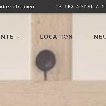
ndre votre bien
FAITES APPEL À N
 Et Ses Alentours
ENTE
LOCATION
NE
 Ses Alentours