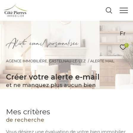
Fr
A
l
e
t
e
e
m
a
i
p
e
s
o
n
a
i
é
e
0
AGENCE IMMOBILIÈRE, CASTELNAU-LE-LEZ
ALERTE MAIL
créer votre alerte e-mail
et ne manquez plus aucun bien
Mes critères
de recherche
Vous désirez une évaluation de votre bien immobilier