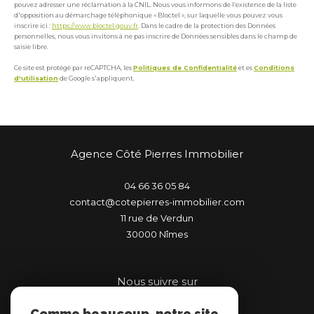
pouvez adresser une réclamation à la CNIL. Nous vous informons de l’existence de la liste
d'opposition au démarchage téléphonique « Bloctel », sur laquelle vous pouvez vous
inscrire ici :
https://www.bloctel.gouv.fr
. Dans le cadre de la protection des Données
personnelles, nous vous invitons à ne pas inscrire de Données sensibles dans le champ de
saisie libre.
Ce site est protégé par reCAPTCHA, les
Politiques de Confidentialité
et es
Conditions
d'utilisation
de Google s'appliquent.
Agence Côté Pierres Immobilier
04 66 36 05 84
contact@cotepierres-immobilier.com
11 rue de Verdun
30000
nîmes
Nous suivre sur
Comme beaucoup, notre site