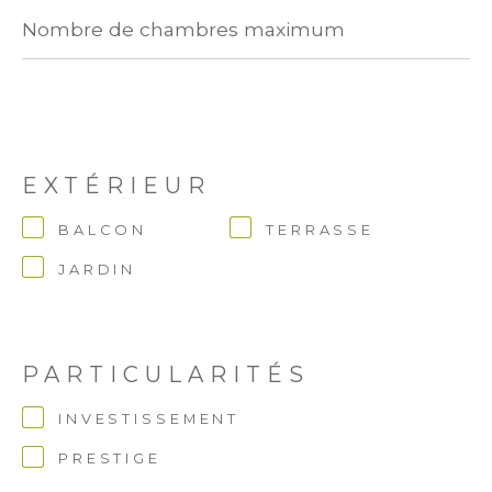
Nombre
de
chambres
maximum
EXTÉRIEUR
BALCON
TERRASSE
JARDIN
PARTICULARITÉS
INVESTISSEMENT
PRESTIGE