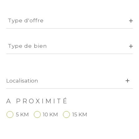
Type
d'offre
Type d'offre
Type
de
Type de bien
bien
A PROXIMITÉ
5 KM
10 KM
15 KM