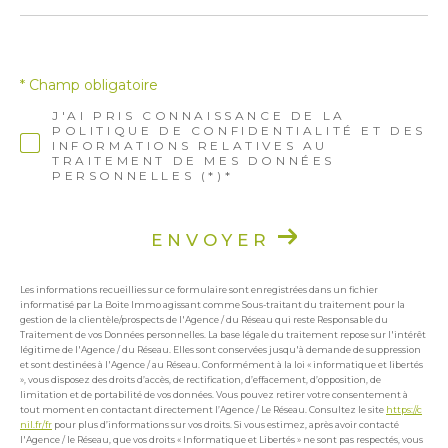
* Champ obligatoire
J'AI PRIS CONNAISSANCE DE LA
POLITIQUE DE CONFIDENTIALITÉ ET DES
INFORMATIONS RELATIVES AU
TRAITEMENT DE MES DONNÉES
PERSONNELLES (*)*
ENVOYER
Les informations recueillies sur ce formulaire sont enregistrées dans un fichier
informatisé par La Boite Immo agissant comme Sous-traitant du traitement pour la
gestion de la clientèle/prospects de l'Agence / du Réseau qui reste Responsable du
Traitement de vos Données personnelles. La base légale du traitement repose sur l'intérêt
légitime de l'Agence / du Réseau. Elles sont conservées jusqu'à demande de suppression
et sont destinées à l'Agence / au Réseau. Conformément à la loi « informatique et libertés
», vous disposez des droits d’accès, de rectification, d’effacement, d’opposition, de
limitation et de portabilité de vos données. Vous pouvez retirer votre consentement à
tout moment en contactant directement l’Agence / Le Réseau. Consultez le site
https://c
nil.fr/fr
pour plus d’informations sur vos droits. Si vous estimez, après avoir contacté
l'Agence / le Réseau, que vos droits « Informatique et Libertés » ne sont pas respectés, vous