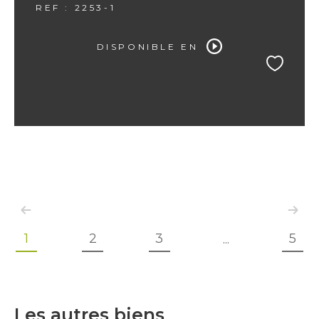
REF : 2253-1
DISPONIBLE EN
1
2
3
5
...
Les autres biens