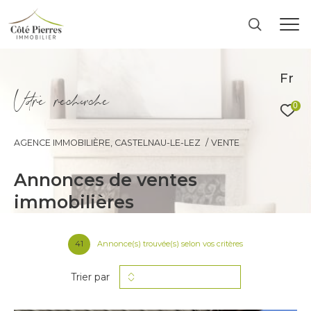
Fr
V
o
r
e
r
e
c
e
c
e
0
AGENCE IMMOBILIÈRE, CASTELNAU-LE-LEZ
VENTE
annonces de ventes
immobilières
41
Annonce(s) trouvée(s) selon vos critères
Trier par