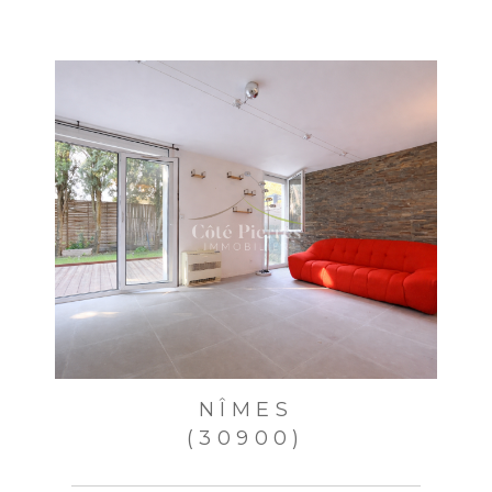
vous estimez, après avoir contacté l'Agence / le
Réseau, que vos droits « Informatique et Libertés » ne
sont pas respectés, vous pouvez adresser une
réclamation à la CNIL. Nous vous informons de
l’existence de la liste d'opposition au démarchage
téléphonique « Bloctel », sur laquelle vous pouvez
vous inscrire ici :
https://www.bloctel.gouv.fr
. Dans le
cadre de la protection des Données personnelles,
nous vous invitons à ne pas inscrire de Données
sensibles dans le champ de saisie libre.
Ce site est protégé par reCAPTCHA, les
Politiques de
Confidentialité
et es
Conditions d'utilisation
de
Google s'appliquent.
NÎMES
(30900)