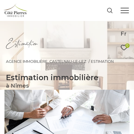
Fr
E
s
i
m
a
i
o
0
AGENCE IMMOBILIÈRE, CASTELNAU-LE-LEZ
ESTIMATION
estimation immobilière
à Nîmes