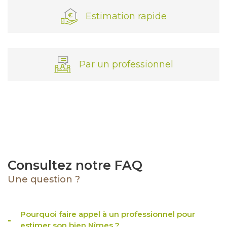
Estimation rapide
Par un professionnel
J'obtiens une estimation en 4 étapes
Je souhaite une estimation pour
1
2
3
4
Consultez notre FAQ
vendre mon bien
louer mon bien
Une question ?
Je renseigne les informations de
Pourquoi faire appel à un professionnel pour
mon bien
estimer son bien Nîmes ?