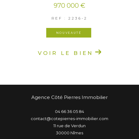
970 000 €
REF : 2236-2
NOUVEAUTÉ
VOIR LE BIEN
Agence Côté Pierres Immobilier
04 66 36 05 84
contact@cotepierres-immobilier.com
11 rue de Verdun
30000
nîmes