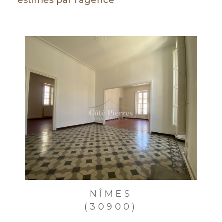
estimés par l'agence
de votre propriété.
Adresse email *
* champs obligatoires
J'AI PRIS CONNAISSANCE DE LA
POLITIQUE DE CONFIDENTIALITÉ ET
DES INFORMATIONS RELATIVES AU
TRAITEMENT DE MES DONNÉES
PERSONNELLES **
NÎMES
(30900)
ENVOYER