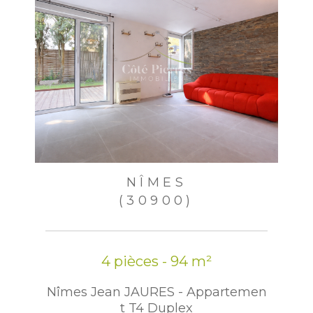
vous inscrire ici :
https://www.bloctel.gouv.fr
. Dans le
cadre de la protection des Données personnelles,
nous vous invitons à ne pas inscrire de Données
sensibles dans le champ de saisie libre.
Ce site est protégé par reCAPTCHA, les
Politiques de
Confidentialité
et es
Conditions d'utilisation
de
Google s'appliquent.
NÎMES
(30900)
4 pièces - 94 m²
Nîmes Jean JAURES - Appartemen
t T4 Duplex