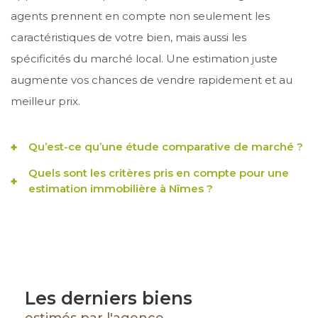
agents prennent en compte non seulement les
Adresse du bien *
caractéristiques de votre bien, mais aussi les
spécificités du marché local. Une estimation juste
augmente vos chances de vendre rapidement et au
meilleur prix.
Date de disponibilité *
Qu’est-ce qu’une étude comparative de marché ?
Quels sont les critères pris en compte pour une
L’étude comparative de marché est une analyse
estimation immobilière à Nîmes ?
Vos coordonnées
approfondie des biens similaires récemment vendus
Lors d’une estimation immobilière à Nîmes, plusieurs
dans votre secteur. Elle sert à positionner votre bien
facteurs sont analysés : la localisation, la superficie,
sur le marché immobilier de manière réaliste et
Nom et Prénom *
l’état du bien, les équipements, ainsi que les tendances
attractive. Cette méthode garantit que l’estimation est
du prix moyen au m² à Nîmes. Chaque détail compte
cohérente avec le prix moyen au m² à Nîmes et les
Les derniers biens
pour établir une valeur réaliste et refléter le potentiel
attentes des acheteurs potentiels.
Téléphone *