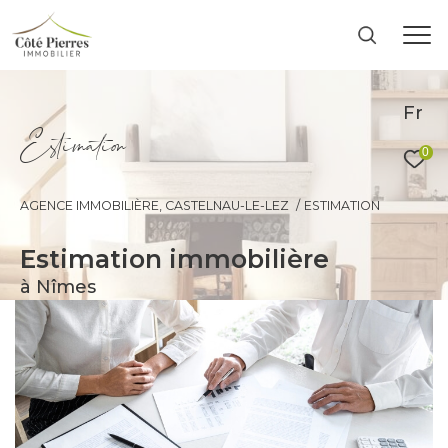
Fr
E
s
i
m
a
i
o
0
AGENCE IMMOBILIÈRE, CASTELNAU-LE-LEZ
ESTIMATION
estimation immobilière
à Nîmes