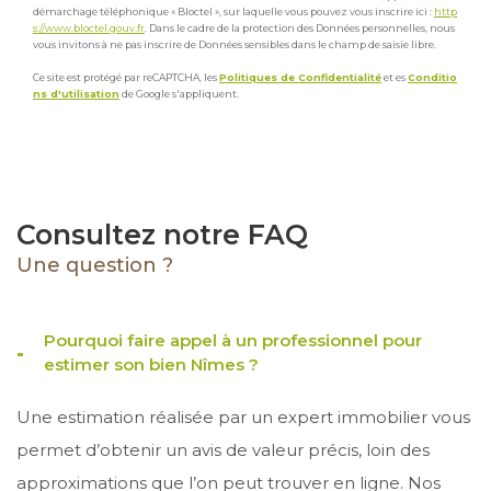
démarchage téléphonique « Bloctel », sur laquelle vous pouvez vous inscrire ici :
http
s://www.bloctel.gouv.fr
. Dans le cadre de la protection des Données personnelles, nous
vous invitons à ne pas inscrire de Données sensibles dans le champ de saisie libre.
Ce site est protégé par reCAPTCHA, les
Politiques de Confidentialité
et es
Conditio
ns d'utilisation
de Google s'appliquent.
Je souhaite une estimation pour
Consultez notre FAQ
vendre mon bien
louer mon bien
Une question ?
Je renseigne les informations de
Pourquoi faire appel à un professionnel pour
mon bien
estimer son bien Nîmes ?
Une estimation réalisée par un expert immobilier vous
Type de bien *
permet d’obtenir un avis de valeur précis, loin des
Sélectionnez le type de bien
approximations que l’on peut trouver en ligne. Nos