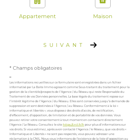
Appartement
Maison
SUIVANT
* Champs obligatoires
**
Les informations recueillies sur ce formulaire sont enregistrées dans un fichier
informatisé par La Boite Immo agissant comme Sous-traitant du traitement pour la
gestion de la clientèle/prospects de l'Agence / du Réseau qui reste Responsable du
Traitement de vos Données personnelles. La base légale du traitement repose sur
l'intérêt légitime de l'Agence / du Réseau. Elles sont conservées jusqu'à demande de
suppression et sont destinées à l'Agence / au Réseau. Conformément à la loi «
informatique et libertés », vous disposez des droits d’accès, de rectification,
d’effacement, d’opposition, de limitation et de portabilité de vos données. Vous
pouvez retirer votre consentement à tout moment en contactant directement
l’Agence / Le Réseau. Consultez le site
https://cnil.fr/fr
pour plus d’informations sur
vos droits. Si vous estimez, après avoir contacté l'Agence / le Réseau, que vos droits «
Informatique et Libertés » ne sont pas respectés, vous pouvez adresser une
réclamation à la CNIL. Nous vous informons de l’existence de la liste d'opposition au