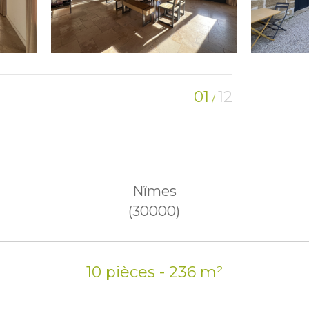
01
12
/
Nîmes
(30000)
10 pièces - 236 m²