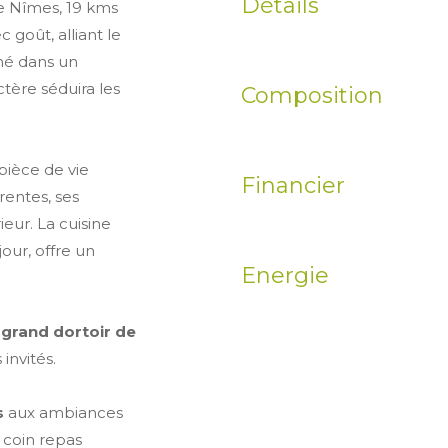
Détails
e Nîmes, 19 kms
goût, alliant le
hé dans un
tère séduira les
Composition
pièce de vie
Financier
entes, ses
ieur. La cuisine
our, offre un
Energie
 grand dortoir de
invités.
s
aux ambiances
 coin repas