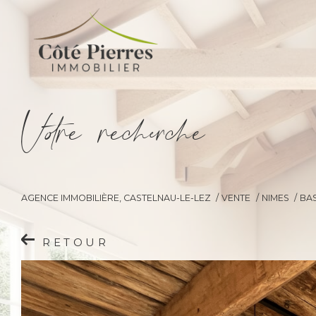
V
o
r
e
r
e
c
e
c
e
AGENCE IMMOBILIÈRE, CASTELNAU-LE-LEZ
VENTE
NIMES
BA
RETOUR