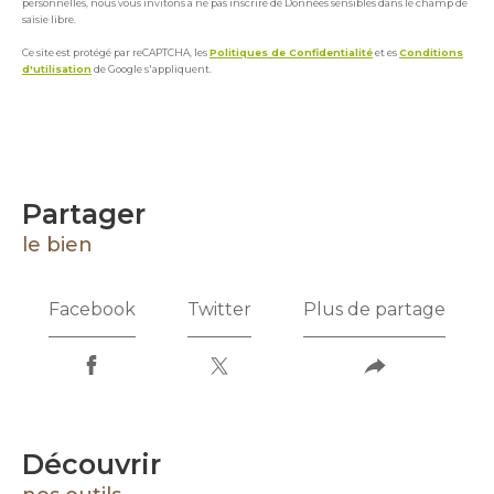
personnelles, nous vous invitons à ne pas inscrire de Données sensibles dans le champ de
saisie libre.
Ce site est protégé par reCAPTCHA, les
Politiques de Confidentialité
et es
Conditions
d'utilisation
de Google s'appliquent.
partager
le bien
Facebook
Twitter
Plus de partage
découvrir