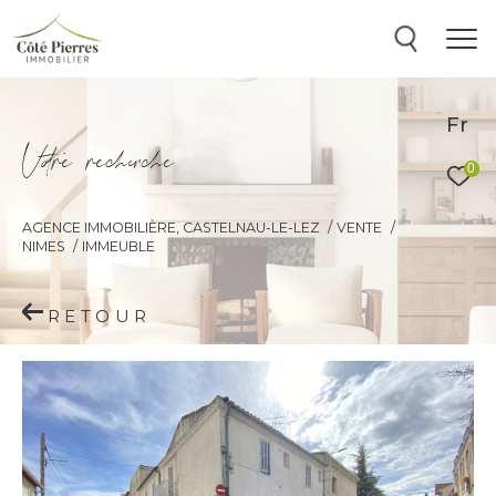
Fr
V
o
r
e
r
e
c
e
c
e
0
AGENCE IMMOBILIÈRE, CASTELNAU-LE-LEZ
VENTE
NIMES
IMMEUBLE
RETOUR