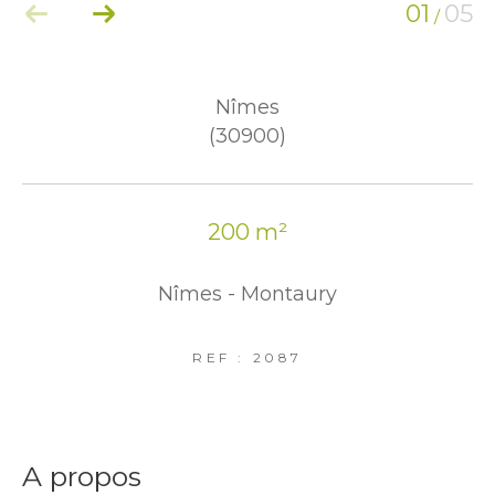
01
05
/
Nîmes
(30900)
200 m²
Nîmes - Montaury
REF : 2087
a propos