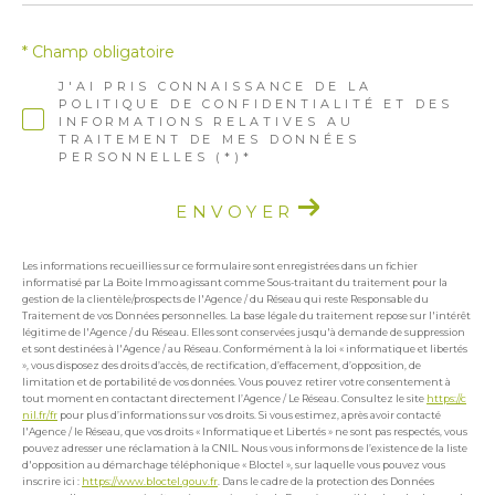
* Champ obligatoire
J'AI PRIS CONNAISSANCE DE LA
POLITIQUE DE CONFIDENTIALITÉ ET DES
INFORMATIONS RELATIVES AU
TRAITEMENT DE MES DONNÉES
PERSONNELLES (*)*
ENVOYER
Les informations recueillies sur ce formulaire sont enregistrées dans un fichier
informatisé par La Boite Immo agissant comme Sous-traitant du traitement pour la
gestion de la clientèle/prospects de l'Agence / du Réseau qui reste Responsable du
Traitement de vos Données personnelles. La base légale du traitement repose sur l'intérêt
légitime de l'Agence / du Réseau. Elles sont conservées jusqu'à demande de suppression
et sont destinées à l'Agence / au Réseau. Conformément à la loi « informatique et libertés
», vous disposez des droits d’accès, de rectification, d’effacement, d’opposition, de
limitation et de portabilité de vos données. Vous pouvez retirer votre consentement à
tout moment en contactant directement l’Agence / Le Réseau. Consultez le site
https://c
nil.fr/fr
pour plus d’informations sur vos droits. Si vous estimez, après avoir contacté
l'Agence / le Réseau, que vos droits « Informatique et Libertés » ne sont pas respectés, vous
pouvez adresser une réclamation à la CNIL. Nous vous informons de l’existence de la liste
d'opposition au démarchage téléphonique « Bloctel », sur laquelle vous pouvez vous
inscrire ici :
https://www.bloctel.gouv.fr
. Dans le cadre de la protection des Données