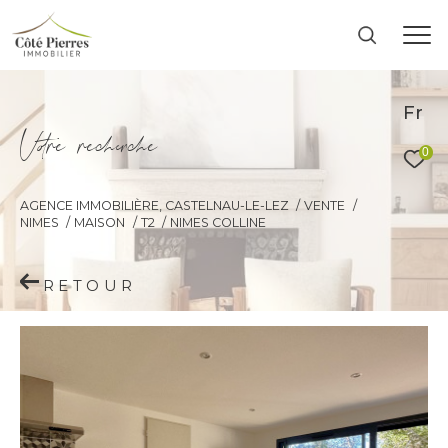
Fr
V
o
r
e
r
e
c
e
c
e
0
AGENCE IMMOBILIÈRE, CASTELNAU-LE-LEZ
VENTE
NIMES
MAISON
T2
NIMES COLLINE
RETOUR