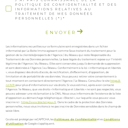
POLITIQUE DE CONFIDENTIALITÉ ET DES
INFORMATIONS RELATIVES AU
TRAITEMENT DE MES DONNÉES
PERSONNELLES (*)*
ENVOYER
Les informations recueillies sur ce formulaire sont enregistrées dans un fichier
informatisé par La Boite Immo agissant comme Sous-traitant du traitement pour la
gestion de la clientèle/prospects de l'Agence / du Réseau qui reste Responsable du
Traitement de vos Données personnelles. La base légale du traitement repose sur l'intérêt
légitime de l'Agence / du Réseau. Elles sont conservées jusqu'à demande de suppression
et sont destinées à l'Agence / au Réseau. Conformément à la loi « informatique et libertés
», vous disposez des droits d’accès, de rectification, d’effacement, d’opposition, de
limitation et de portabilité de vos données. Vous pouvez retirer votre consentement à
tout moment en contactant directement l’Agence / Le Réseau. Consultez le site
https://c
nil.fr/fr
pour plus d’informations sur vos droits. Si vous estimez, après avoir contacté
l'Agence / le Réseau, que vos droits « Informatique et Libertés » ne sont pas respectés, vous
pouvez adresser une réclamation à la CNIL. Nous vous informons de l’existence de la liste
d'opposition au démarchage téléphonique « Bloctel », sur laquelle vous pouvez vous
inscrire ici :
https://www.bloctel.gouv.fr
. Dans le cadre de la protection des Données
personnelles, nous vous invitons à ne pas inscrire de Données sensibles dans le champ de
saisie libre.
Ce site est protégé par reCAPTCHA, les
Politiques de Confidentialité
et es
Conditions
d'utilisation
de Google s'appliquent.