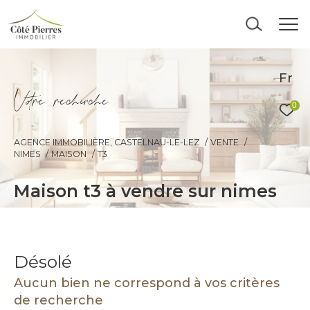
Fr
V
o
r
e
r
e
c
e
c
e
0
AGENCE IMMOBILIÈRE, CASTELNAU-LE-LEZ
VENTE
NIMES
MAISON
T3
maison t3 à vendre sur nimes
Désolé
Aucun bien ne correspond à vos critères
de recherche