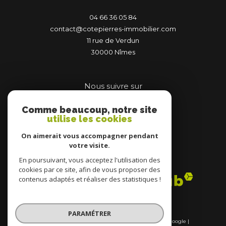
04 66 36 05 84
contact@cotepierres-immobilier.com
11 rue de Verdun
30000
nîmes
Nous suivre sur
Comme beaucoup, notre site
utilise les cookies
On aimerait vous accompagner pendant
votre visite.
Adhérents
En poursuivant, vous acceptez l'utilisation des
cookies par ce site, afin de vous proposer des
contenus adaptés et réaliser des statistiques !
PARAMÉTRER
© 2026 | Tous droits réservés | Traduction powered by Google |