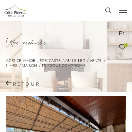
Fr
V
o
r
e
r
e
c
e
c
e
0
AGENCE IMMOBILIÈRE, CASTELNAU-LE-LEZ
VENTE
NIMES
MAISON
T5
SOUS COMPROMIS
RETOUR