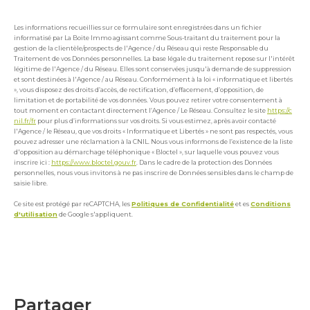
Les informations recueillies sur ce formulaire sont enregistrées dans un fichier
informatisé par La Boite Immo agissant comme Sous-traitant du traitement pour la
gestion de la clientèle/prospects de l'Agence / du Réseau qui reste Responsable du
Traitement de vos Données personnelles. La base légale du traitement repose sur l'intérêt
légitime de l'Agence / du Réseau. Elles sont conservées jusqu'à demande de suppression
et sont destinées à l'Agence / au Réseau. Conformément à la loi « informatique et libertés
», vous disposez des droits d’accès, de rectification, d’effacement, d’opposition, de
limitation et de portabilité de vos données. Vous pouvez retirer votre consentement à
tout moment en contactant directement l’Agence / Le Réseau. Consultez le site
https://c
nil.fr/fr
pour plus d’informations sur vos droits. Si vous estimez, après avoir contacté
l'Agence / le Réseau, que vos droits « Informatique et Libertés » ne sont pas respectés, vous
pouvez adresser une réclamation à la CNIL. Nous vous informons de l’existence de la liste
d'opposition au démarchage téléphonique « Bloctel », sur laquelle vous pouvez vous
inscrire ici :
https://www.bloctel.gouv.fr
. Dans le cadre de la protection des Données
personnelles, nous vous invitons à ne pas inscrire de Données sensibles dans le champ de
saisie libre.
Ce site est protégé par reCAPTCHA, les
Politiques de Confidentialité
et es
Conditions
d'utilisation
de Google s'appliquent.
partager