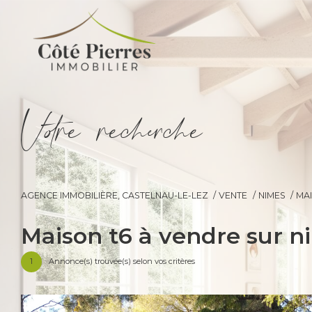
V
o
r
e
r
e
c
e
c
e
AGENCE IMMOBILIÈRE, CASTELNAU-LE-LEZ
VENTE
NIMES
MA
maison t6 à vendre sur 
1
Annonce(s) trouvée(s) selon vos critères