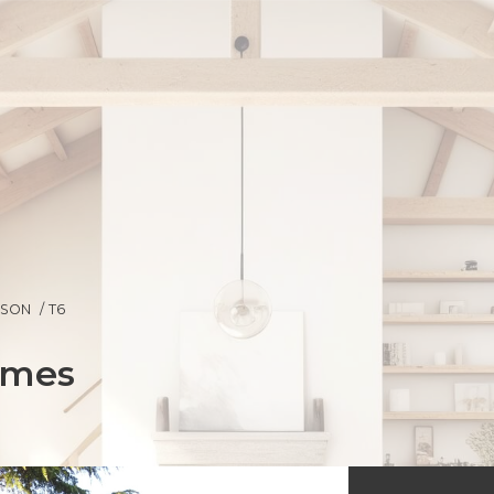
ISON
T6
nimes