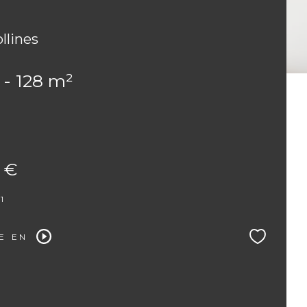
llines
 - 128 m²
 €
1
E EN