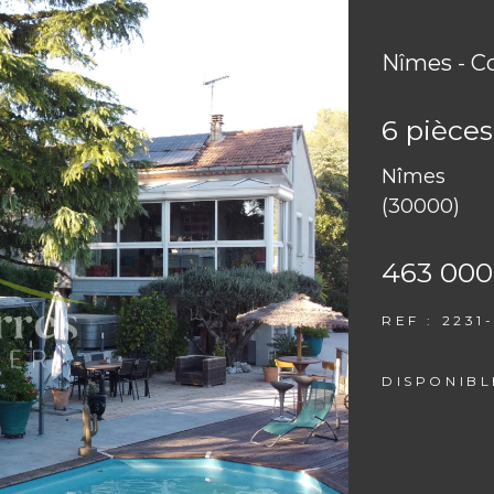
Nîmes - Co
6 pièces
Nîmes
(30000)
463 000
REF : 2231-
DISPONIBL