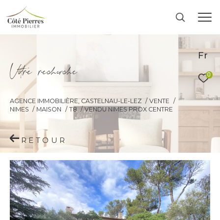
Fr
V
o
r
e
r
e
c
e
c
e
0
AGENCE IMMOBILIÈRE, CASTELNAU-LE-LEZ
VENTE
NIMES
MAISON
T8
VENDU NIMES PROX CENTRE
RETOUR