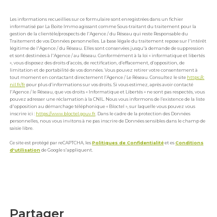
Les informations recueillies sur ce formulaire sont enregistrées dans un fichier
informatisé par La Boite Immo agissant comme Sous-traitant du traitement pour la
gestion de la clientèle/prospects de l'Agence / du Réseau qui reste Responsable du
Traitement de vos Données personnelles. La base légale du traitement repose sur l'intérêt
légitime de l'Agence / du Réseau. Elles sont conservées jusqu'à demande de suppression
et sont destinées à l'Agence / au Réseau. Conformément à la loi « informatique et libertés
», vous disposez des droits d’accès, de rectification, d’effacement, d’opposition, de
limitation et de portabilité de vos données. Vous pouvez retirer votre consentement à
tout moment en contactant directement l’Agence / Le Réseau. Consultez le site
https://c
nil.fr/fr
pour plus d’informations sur vos droits. Si vous estimez, après avoir contacté
l'Agence / le Réseau, que vos droits « Informatique et Libertés » ne sont pas respectés, vous
pouvez adresser une réclamation à la CNIL. Nous vous informons de l’existence de la liste
d'opposition au démarchage téléphonique « Bloctel », sur laquelle vous pouvez vous
inscrire ici :
https://www.bloctel.gouv.fr
. Dans le cadre de la protection des Données
personnelles, nous vous invitons à ne pas inscrire de Données sensibles dans le champ de
saisie libre.
Ce site est protégé par reCAPTCHA, les
Politiques de Confidentialité
et es
Conditions
d'utilisation
de Google s'appliquent.
partager