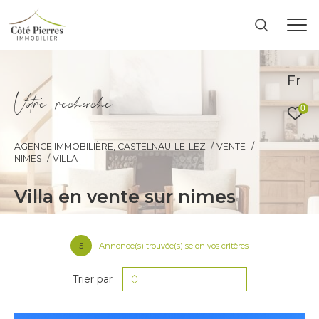
Fr
V
o
r
e
r
e
c
e
c
e
0
AGENCE IMMOBILIÈRE, CASTELNAU-LE-LEZ
VENTE
NIMES
VILLA
villa en vente sur nimes
5
Annonce(s) trouvée(s) selon vos critères
Trier par