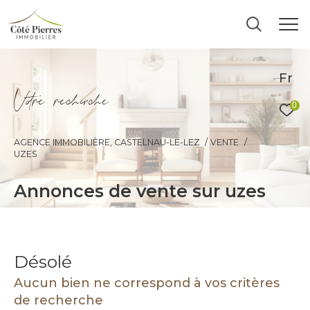
Fr
V
o
r
e
r
e
c
e
c
e
0
AGENCE IMMOBILIÈRE, CASTELNAU-LE-LEZ
VENTE
UZES
annonces de vente sur uzes
Désolé
Aucun bien ne correspond à vos critères
de recherche