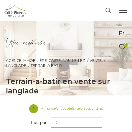
Fr
V
o
r
e
r
e
c
e
c
e
0
AGENCE IMMOBILIÈRE, CASTELNAU-LE-LEZ
VENTE
LANGLADE
TERRAIN A BATIR
terrain-a-batir en vente sur
langlade
1
Annonce(s) trouvée(s) selon vos critères
Trier par