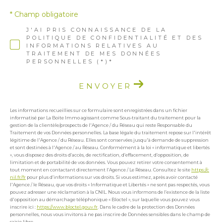
* Champ obligatoire
J'AI PRIS CONNAISSANCE DE LA
POLITIQUE DE CONFIDENTIALITÉ ET DES
INFORMATIONS RELATIVES AU
TRAITEMENT DE MES DONNÉES
PERSONNELLES (*)*
ENVOYER
Les informations recueillies sur ce formulaire sont enregistrées dans un fichier
informatisé par La Boite Immo agissant comme Sous-traitant du traitement pour la
gestion de la clientèle/prospects de l'Agence / du Réseau qui reste Responsable du
Traitement de vos Données personnelles. La base légale du traitement repose sur l'intérêt
légitime de l'Agence / du Réseau. Elles sont conservées jusqu'à demande de suppression
et sont destinées à l'Agence / au Réseau. Conformément à la loi « informatique et libertés
», vous disposez des droits d’accès, de rectification, d’effacement, d’opposition, de
limitation et de portabilité de vos données. Vous pouvez retirer votre consentement à
tout moment en contactant directement l’Agence / Le Réseau. Consultez le site
https://c
nil.fr/fr
pour plus d’informations sur vos droits. Si vous estimez, après avoir contacté
l'Agence / le Réseau, que vos droits « Informatique et Libertés » ne sont pas respectés, vous
pouvez adresser une réclamation à la CNIL. Nous vous informons de l’existence de la liste
d'opposition au démarchage téléphonique « Bloctel », sur laquelle vous pouvez vous
inscrire ici :
https://www.bloctel.gouv.fr
. Dans le cadre de la protection des Données
personnelles, nous vous invitons à ne pas inscrire de Données sensibles dans le champ de
saisie libre.