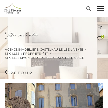
Fr
V
o
r
e
r
e
c
e
c
e
0
AGENCE IMMOBILIÈRE, CASTELNAU-LE-LEZ
VENTE
ST GILLES
PROPRIETE
T11
ST GILLES MAGNIFIQUE DEMEURE DU XIII EME SIECLE
RETOUR