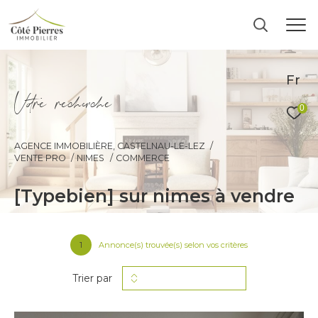
Fr
V
o
r
e
r
e
c
e
c
e
0
AGENCE IMMOBILIÈRE, CASTELNAU-LE-LEZ
VENTE PRO
NIMES
COMMERCE
[typebien] sur nimes à vendre
1
Annonce(s) trouvée(s) selon vos critères
Trier par