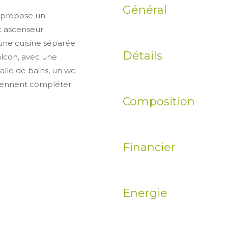
Général
 propose un
 ascenseur.
une cuisine séparée
Détails
alcon, avec une
lle de bains, un wc
viennent compléter
Composition
Financier
Energie