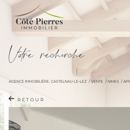
V
o
r
e
r
e
c
e
c
e
AGENCE IMMOBILIÈRE, CASTELNAU-LE-LEZ
VENTE
NIMES
AP
RETOUR