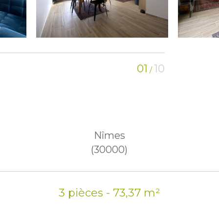
01
10
/
Nîmes
(30000)
3 pièces - 73,37 m²