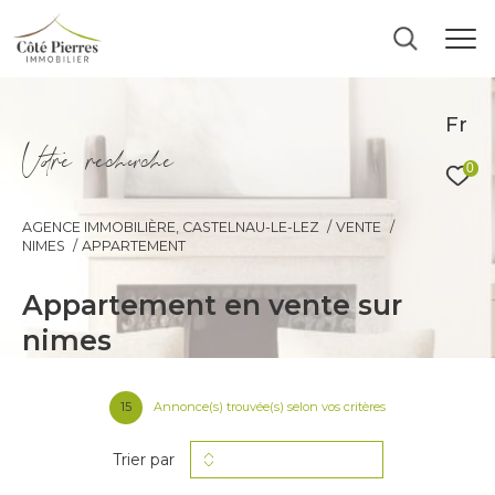
Fr
V
o
r
e
r
e
c
e
c
e
0
AGENCE IMMOBILIÈRE, CASTELNAU-LE-LEZ
VENTE
NIMES
APPARTEMENT
appartement en vente sur
nimes
15
Annonce(s) trouvée(s) selon vos critères
Trier par