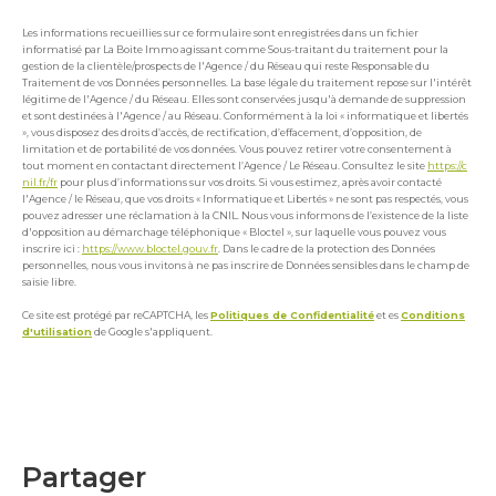
Les informations recueillies sur ce formulaire sont enregistrées dans un fichier
informatisé par La Boite Immo agissant comme Sous-traitant du traitement pour la
gestion de la clientèle/prospects de l'Agence / du Réseau qui reste Responsable du
Traitement de vos Données personnelles. La base légale du traitement repose sur l'intérêt
légitime de l'Agence / du Réseau. Elles sont conservées jusqu'à demande de suppression
et sont destinées à l'Agence / au Réseau. Conformément à la loi « informatique et libertés
», vous disposez des droits d’accès, de rectification, d’effacement, d’opposition, de
limitation et de portabilité de vos données. Vous pouvez retirer votre consentement à
tout moment en contactant directement l’Agence / Le Réseau. Consultez le site
https://c
nil.fr/fr
pour plus d’informations sur vos droits. Si vous estimez, après avoir contacté
l'Agence / le Réseau, que vos droits « Informatique et Libertés » ne sont pas respectés, vous
pouvez adresser une réclamation à la CNIL. Nous vous informons de l’existence de la liste
d'opposition au démarchage téléphonique « Bloctel », sur laquelle vous pouvez vous
inscrire ici :
https://www.bloctel.gouv.fr
. Dans le cadre de la protection des Données
personnelles, nous vous invitons à ne pas inscrire de Données sensibles dans le champ de
saisie libre.
Ce site est protégé par reCAPTCHA, les
Politiques de Confidentialité
et es
Conditions
d'utilisation
de Google s'appliquent.
partager