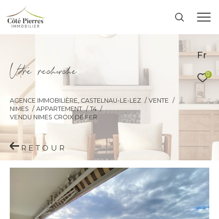
Fr
V
o
r
e
r
e
c
e
c
e
0
AGENCE IMMOBILIÈRE, CASTELNAU-LE-LEZ
VENTE
NIMES
APPARTEMENT
T4
VENDU NIMES CROIX DE FER
RETOUR