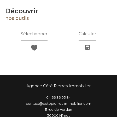
découvrir
nos outils
Sélectionner
Calculer
Agence Côté Pierres Immobilier
04 66 36 05 84
contact@cotepierres-immobilier.com
11 rue de Verdun
30000
nîmes