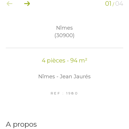
01
04
/
Nîmes
(30900)
4 pièces - 94 m²
Nîmes - Jean Jaurés
REF : 1980
a propos