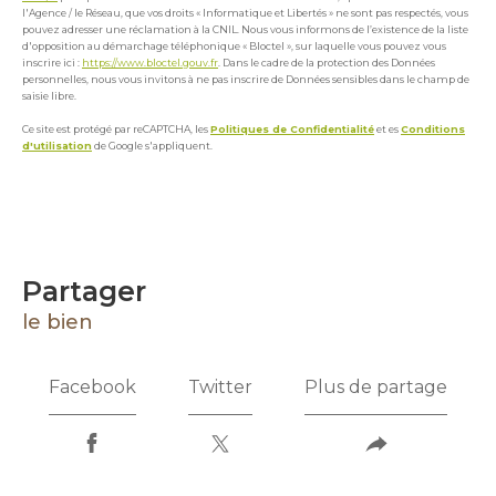
l'Agence / le Réseau, que vos droits « Informatique et Libertés » ne sont pas respectés, vous
pouvez adresser une réclamation à la CNIL. Nous vous informons de l’existence de la liste
d'opposition au démarchage téléphonique « Bloctel », sur laquelle vous pouvez vous
inscrire ici :
https://www.bloctel.gouv.fr
. Dans le cadre de la protection des Données
personnelles, nous vous invitons à ne pas inscrire de Données sensibles dans le champ de
saisie libre.
Ce site est protégé par reCAPTCHA, les
Politiques de Confidentialité
et es
Conditions
d'utilisation
de Google s'appliquent.
partager
le bien
Facebook
Twitter
Plus de partage