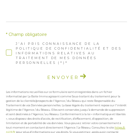
* Champ obligatoire
J'AI PRIS CONNAISSANCE DE LA
POLITIQUE DE CONFIDENTIALITÉ ET DES
INFORMATIONS RELATIVES AU
TRAITEMENT DE MES DONNÉES
PERSONNELLES (*)*
ENVOYER
Les informations recueillies sur ce formulaire sont enregistrées dans un fichier
informatisé par La Boite Immo agissant comme Sous-traitant du traitement pour la
gestion de la clientèle/prospects de l'Agence / du Réseau qui reste Responsable du
Traitement de vos Données personnelles. La base légale du traitement repose sur l'intérêt
légitime de l'Agence / du Réseau. Elles sont conservées jusqu'à demande de suppression
et sont destinées à l'Agence / au Réseau. Conformément à la loi « informatique et libertés
», vous disposez des droits d’accès, de rectification, d’effacement, d’opposition, de
limitation et de portabilité de vos données. Vous pouvez retirer votre consentement à
tout moment en contactant directement l’Agence / Le Réseau. Consultez le site
https://c
nil.fr/fr
pour plus d’informations sur vos droits. Si vous estimez, après avoir contacté