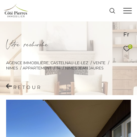
Fr
V
o
r
e
r
e
c
e
c
e
0
AGENCE IMMOBILIÈRE, CASTELNAU-LE-LEZ
VENTE
NIMES
APPARTEMENT
T4
NIMES JEAN JAURES
RETOUR