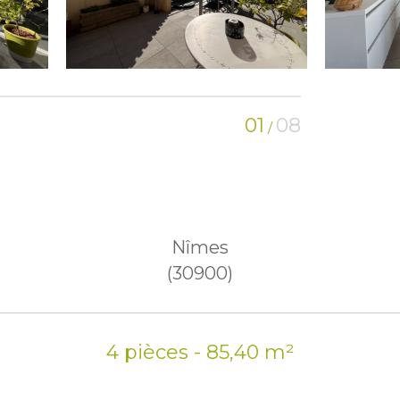
01
08
/
Nîmes
(30900)
4 pièces - 85,40 m²