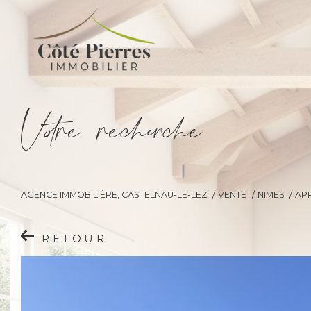
V
o
r
e
r
e
c
e
c
e
AGENCE IMMOBILIÈRE, CASTELNAU-LE-LEZ
VENTE
NIMES
AP
RETOUR