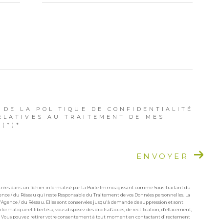
 DE LA POLITIQUE DE CONFIDENTIALITÉ
ELATIVES AU TRAITEMENT DE MES
(*)*
ENVOYER
istrées dans un fichier informatisé par La Boite Immo agissant comme Sous-traitant du
Agence / du Réseau qui reste Responsable du Traitement de vos Données personnelles. La
 l'Agence / du Réseau. Elles sont conservées jusqu'à demande de suppression et sont
formatique et libertés », vous disposez des droits d’accès, de rectification, d’effacement,
nées. Vous pouvez retirer votre consentement à tout moment en contactant directement