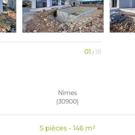
01
18
/
Nîmes
(30900)
5 pièces - 146 m²