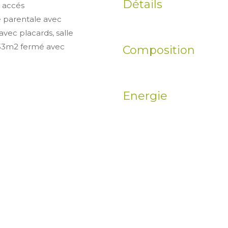
Détails
, accés
e parentale avec
avec placards, salle
 633m2 fermé avec
Composition
Energie