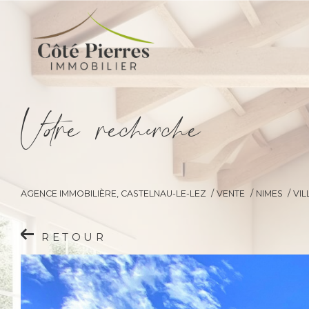
V
o
r
e
r
e
c
e
c
e
AGENCE IMMOBILIÈRE, CASTELNAU-LE-LEZ
VENTE
NIMES
VIL
RETOUR