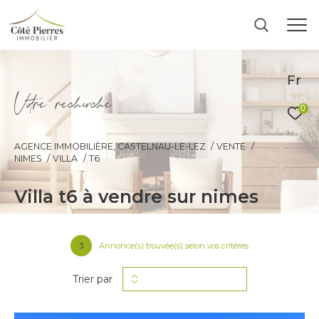
Fr
V
o
r
e
r
e
c
e
c
e
0
AGENCE IMMOBILIÈRE, CASTELNAU-LE-LEZ
VENTE
NIMES
VILLA
T6
villa t6 à vendre sur nimes
3
Annonce(s) trouvée(s) selon vos critères
Trier par