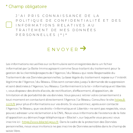
* Champ obligatoire
J'AI PRIS CONNAISSANCE DE LA
POLITIQUE DE CONFIDENTIALITÉ ET DES
INFORMATIONS RELATIVES AU
TRAITEMENT DE MES DONNÉES
PERSONNELLES (*)*
ENVOYER
Les informations recueillies sur ce formulaire sont enregistrées dans un fichier
informatisé par La Boite Immo agissant comme Sous-traitant du traitement pour la
gestion de la clientèle/prospects de l'Agence / du Réseau qui reste Responsable du
Traitement de vos Données personnelles. La base légale du traitement repose sur l'intérêt
légitime de l'Agence / du Réseau. Elles sont conservées jusqu'à demande de suppression
et sont destinées à l'Agence / au Réseau. Conformément à la loi « informatique et libertés
», vous disposez des droits d’accès, de rectification, d’effacement, d’opposition, de
limitation et de portabilité de vos données. Vous pouvez retirer votre consentement à
tout moment en contactant directement l’Agence / Le Réseau. Consultez le site
https://c
nil.fr/fr
pour plus d’informations sur vos droits. Si vous estimez, après avoir contacté
l'Agence / le Réseau, que vos droits « Informatique et Libertés » ne sont pas respectés, vous
pouvez adresser une réclamation à la CNIL. Nous vous informons de l’existence de la liste
d'opposition au démarchage téléphonique « Bloctel », sur laquelle vous pouvez vous
inscrire ici :
https://www.bloctel.gouv.fr
. Dans le cadre de la protection des Données
personnelles, nous vous invitons à ne pas inscrire de Données sensibles dans le champ de
saisie libre.