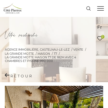
Fr
V
o
r
e
r
e
c
e
c
e
0
AGENCE IMMOBILIÈRE, CASTELNAU-LE-LEZ
VENTE
LA GRANDE MOTTE
MAISON
T7
LA GRANDE MOTTE MAISON T7 DE 182M AVEC 4
CHAMBRES ET PISCINE 990 000
RETOUR