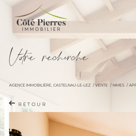
V
o
r
e
r
e
c
e
c
e
AGENCE IMMOBILIÈRE, CASTELNAU-LE-LEZ
VENTE
NIMES
AP
RETOUR