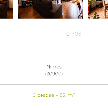
01
03
/
Nîmes
(30900)
3 pièces - 82 m²